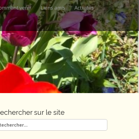
omment venir
Liens amis
Activités
echercher sur le site
chercher :