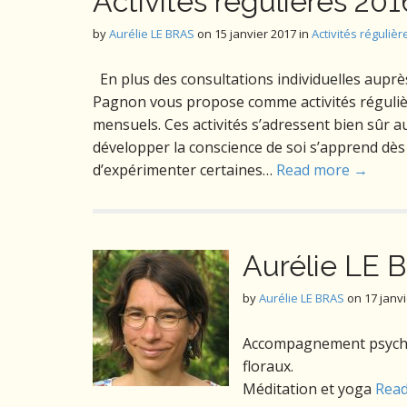
Activités régulières 20
by
Aurélie LE BRAS
on
15 janvier 2017
in
Activités régulièr
En plus des consultations individuelles auprès
Pagnon vous propose comme activités réguliè
mensuels. Ces activités s’adressent bien sûr a
développer la conscience de soi s’apprend dès 
d’expérimenter certaines…
Read more →
Aurélie LE 
by
Aurélie LE BRAS
on
17 janv
Accompagnement psycho-é
floraux.
Méditation et yoga
Rea