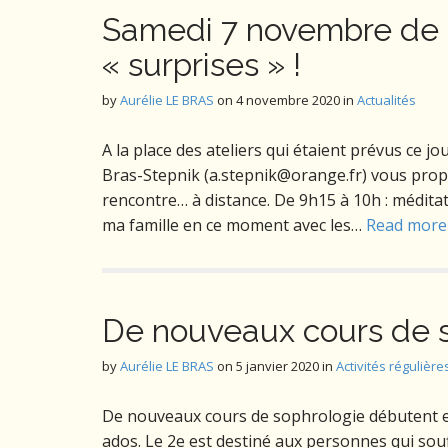
Samedi 7 novembre de 9h
« surprises » !
by
Aurélie LE BRAS
on
4 novembre 2020
in
Actualités
A la place des ateliers qui étaient prévus ce jo
Bras-Stepnik (a.stepnik@orange.fr) vous prop
rencontre… à distance. De 9h15 à 10h : médita
ma famille en ce moment avec les…
Read mor
De nouveaux cours de 
by
Aurélie LE BRAS
on
5 janvier 2020
in
Activités régulière
De nouveaux cours de sophrologie débutent en
ados. Le 2e est destiné aux personnes qui sou