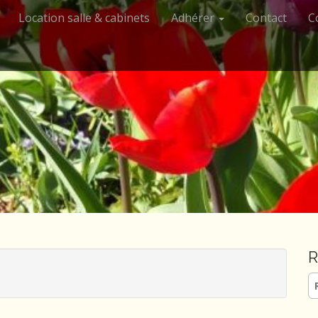
Location salle & cabinets
Adhérer
Contact
C
R
Re