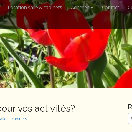
Location salle & cabinets
Adhérer
Contact
C
pour vos activités?
R
Re
alle et cabinets