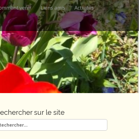
omment venir
Liens amis
Activités
echercher sur le site
chercher :