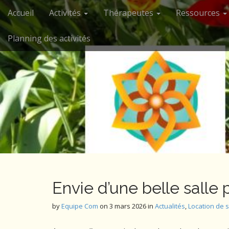
M
S
Accueil
Activités
Thérapeutes
Ressources
k
a
i
i
Planning des activités
p
n
t
m
o
e
c
n
o
n
u
t
e
n
t
Envie d’une belle salle 
by
Equipe Com
on
3 mars 2026
in
Actualités
,
Location de s