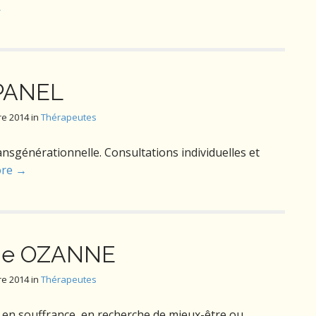
→
PANEL
e 2014
in
Thérapeutes
nsgénérationnelle. Consultations individuelles et
ore →
ude OZANNE
e 2014
in
Thérapeutes
en souffrance, en recherche de mieux-être ou