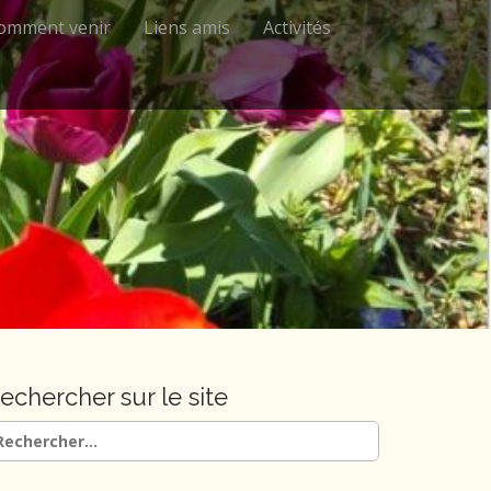
omment venir
Liens amis
Activités
echercher sur le site
chercher :