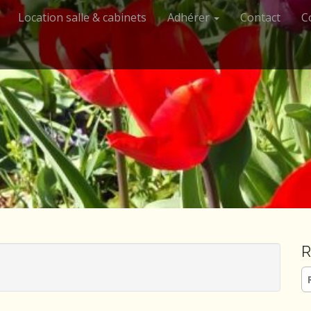
Location salle & cabinets
Adhérer
Contact
C
R
Re