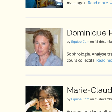
massage)
Read more 
Dominique 
by
Equipe Com
on
15 décembr
Sophrologie. Analyse tra
cours collectifs.
Read m
Marie-Cla
by
Equipe Com
on
15 décembr
Accompagne les adultes 