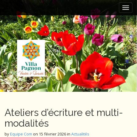
M
S
k
a
i
i
p
n
t
m
o
e
c
n
o
n
u
t
e
n
t
Ateliers d’écriture et multi-
modalités
by
Equipe Com
on
15 février 2026
in
Actualités