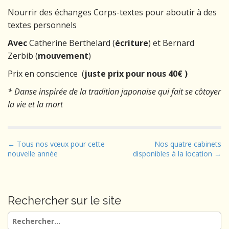
Nourrir des échanges Corps-textes pour aboutir à des
textes personnels
Avec
Catherine Berthelard (
écriture
) et Bernard
Zerbib (
mouvement
)
Prix en conscience (
juste prix pour nous 40€ )
* Danse inspirée de la tradition japonaise qui fait se côtoyer
la vie et la mort
P
← Tous nos vœux pour cette
Nos quatre cabinets
nouvelle année
disponibles à la location →
o
s
t
n
Rechercher sur le site
a
Rechercher :
v