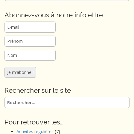
i
g
Abonnez-vous à notre infolettre
a
t
i
o
n
Rechercher sur le site
Rechercher :
Pour retrouver les…
Activités régulières
(7)