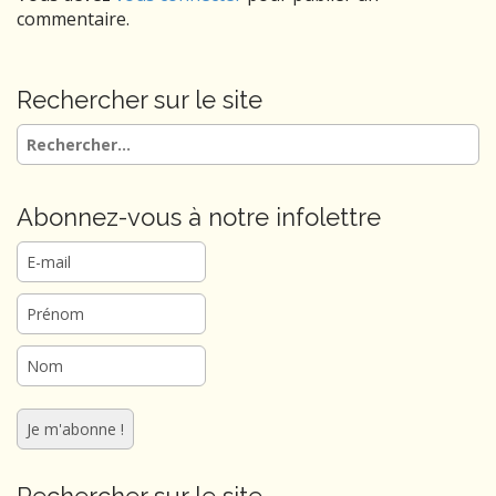
a
commentaire.
v
i
g
Rechercher sur le site
a
Rechercher :
t
i
o
Abonnez-vous à notre infolettre
n