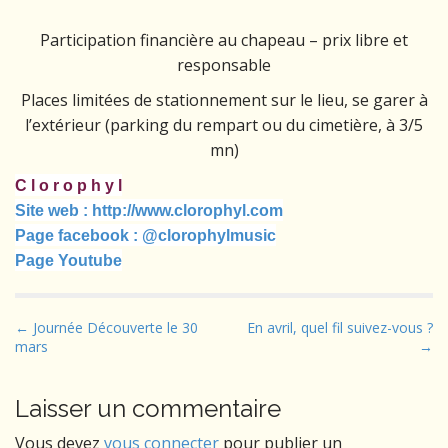
Participation financière au chapeau – prix libre et
responsable
Places limitées de stationnement sur le lieu, se garer à
l’extérieur (parking du rempart ou du cimetière, à 3/5
mn)
C l o r o p h y l
Site web : http://www.clorophyl.com
Page facebook : @clorophylmusic
Page Youtube
P
← Journée Découverte le 30
En avril, quel fil suivez-vous ?
mars
→
o
s
t
Laisser un commentaire
n
Vous devez
vous connecter
pour publier un