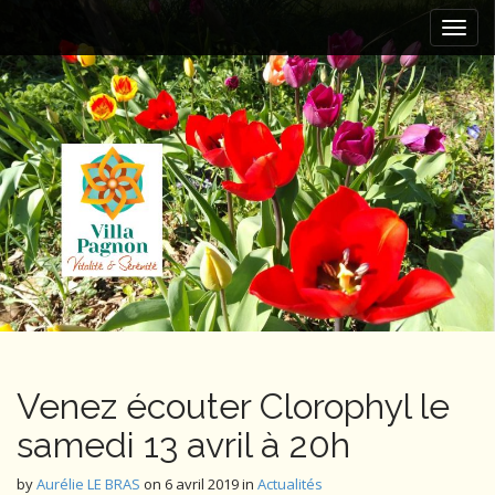
M
S
k
a
i
i
p
n
t
m
o
e
c
n
o
n
u
t
e
n
t
Venez écouter Clorophyl le
samedi 13 avril à 20h
by
Aurélie LE BRAS
on
6 avril 2019
in
Actualités