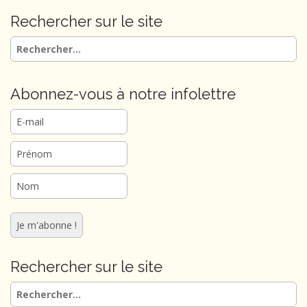
t
n
Rechercher sur le site
a
Rechercher :
v
i
g
Abonnez-vous à notre infolettre
a
t
i
o
n
Rechercher sur le site
Rechercher :