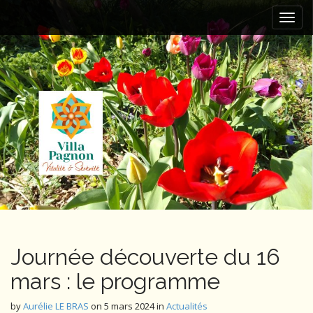
M
S
k
a
i
i
p
n
t
m
o
e
c
n
o
n
u
t
e
n
t
Journée découverte du 16
mars : le programme
by
Aurélie LE BRAS
on
5 mars 2024
in
Actualités