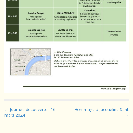
P
← Journée découverte : 16
Hommage à Jacqueline Sant
mars 2024
→
o
s