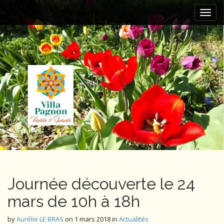
M
S
k
a
i
i
p
n
t
m
o
e
c
n
o
n
u
t
e
n
t
Journée découverte le 24
mars de 10h à 18h
by
Aurélie LE BRAS
on
1 mars 2018
in
Actualités