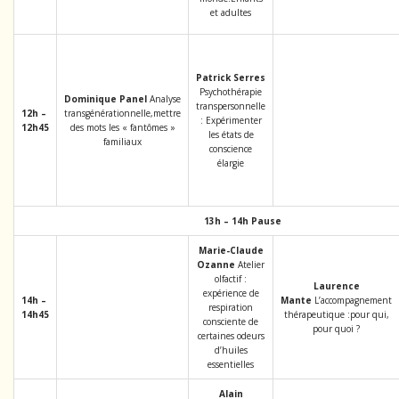
et adultes
Patrick Serres
Psychothérapie
Dominique Panel
Analyse
transpersonnelle
12h
–
transgénérationnelle,mettre
: Expérimenter
12h45
des mots les « fantômes »
les états de
familiaux
conscience
élargie
13h
– 14h
Pause
Marie-Claude
Ozanne
Atelier
olfactif :
Laurence
expérience de
14h
–
Mante
L’accompagnement
respiration
14h45
thérapeutique :pour qui,
consciente de
pour quoi ?
certaines odeurs
d’huiles
essentielles
Alain