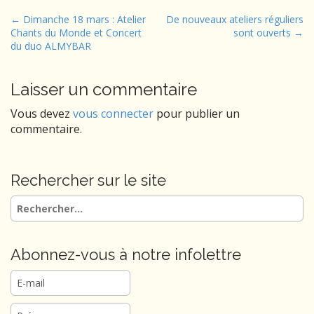
P
← Dimanche 18 mars : Atelier
De nouveaux ateliers réguliers
Chants du Monde et Concert
sont ouverts →
o
du duo ALMYBAR
s
t
Laisser un commentaire
n
a
Vous devez
vous connecter
pour publier un
v
commentaire.
i
g
Rechercher sur le site
a
t
Rechercher :
i
o
Abonnez-vous à notre infolettre
n