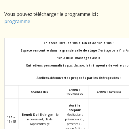
Vous pouvez télécharger le programme ici :
programme
En accès libre, de 10h à 13h et de 14h à 18h :
Espace rencontre dans la grande salle de stage
(1er étage de la Villa P
10h-11h30 : massages assis
Entretiens personnalisés
possibles avec le
thérapeute de votre cho
Ateliers-découvertes proposés par les thérapeutes :
CABINET
CABINET
IRIS
CABINET GLYCINES
TOURNESOL
Aurélie
Stepnik
Benoît
Doll
Brain gym : le
Méditation :
11h
–
mouvement, clé de
présence à soi,
11h45
l’apprentissage
présence au
monde.Enfants