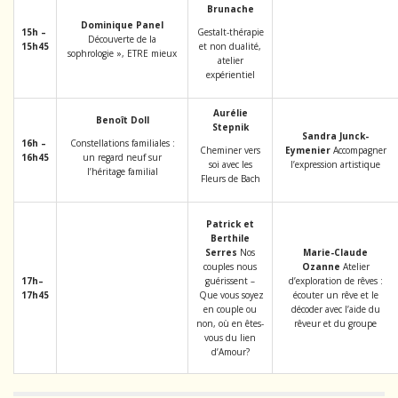
Brunache
Dominique Panel
15h
–
Gestalt-thérapie
Découverte de la
15h45
et non dualité,
sophrologie », ETRE mieux
atelier
expérientiel
Aurélie
Benoît
Doll
Stepnik
Sandra
Junck-
16h
–
Constellations familiales :
Cheminer vers
Eymenier
Accompagner
16h45
un regard neuf sur
soi avec les
l’expression artistique
l’héritage familial
Fleurs de Bach
Patrick et
Berthile
Serres
Nos
Marie-Claude
couples nous
Ozanne
Atelier
17h
–
guérissent –
d’exploration de rêves :
17h45
Que vous soyez
écouter un rêve et le
en couple ou
décoder avec l’aide du
non, où en êtes-
rêveur et du groupe
vous du lien
d’Amour?