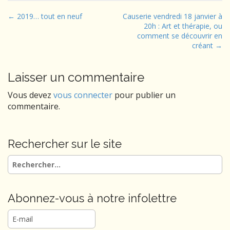
P
← 2019… tout en neuf
Causerie vendredi 18 janvier à
20h : Art et thérapie, ou
o
comment se découvrir en
s
créant →
t
n
Laisser un commentaire
a
Vous devez
vous connecter
pour publier un
v
commentaire.
i
g
a
Rechercher sur le site
t
Rechercher :
i
o
n
Abonnez-vous à notre infolettre