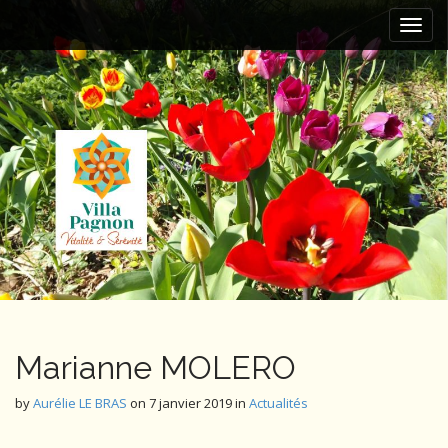
M
S
k
a
i
i
p
n
t
m
o
e
c
n
o
n
u
t
e
n
t
Marianne MOLERO
by
Aurélie LE BRAS
on
7 janvier 2019
in
Actualités