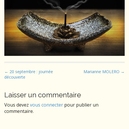
P
← 20 septembre : journée
Marianne MOLERO →
découverte
o
s
t
Laisser un commentaire
n
Vous devez
vous connecter
pour publier un
a
commentaire.
v
i