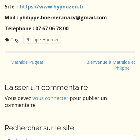
Site :
https://www.hypnozen.fr
Mail : philippe.hoerner.macv@gmail.com
Téléphone : 07 67 06 78 00
Tags:
Philippe Hoerner
P
← Mathilde Pugeat
Bienvenue à Mathilde et
Philippe →
o
s
t
Laisser un commentaire
n
Vous devez
vous connecter
pour publier un
a
commentaire.
v
i
g
Rechercher sur le site
a
Rechercher :