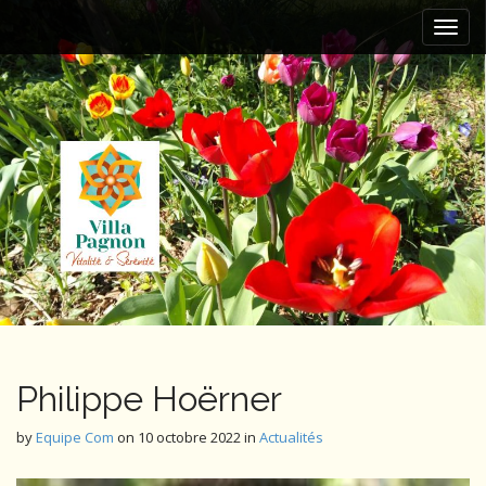
M
S
k
a
i
i
p
n
t
m
o
e
c
n
o
n
u
t
e
n
t
Philippe Hoërner
by
Equipe Com
on
10 octobre 2022
in
Actualités