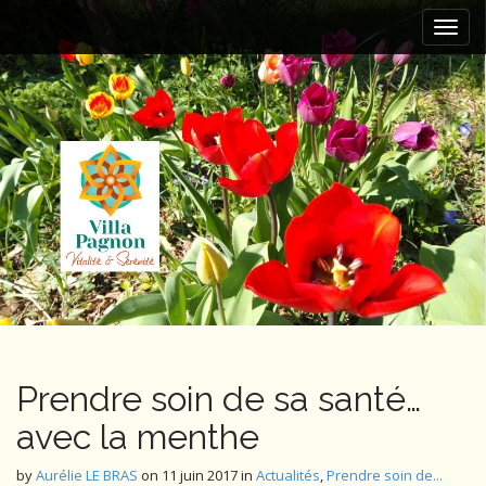
M
S
k
a
i
i
p
n
t
m
o
e
c
n
o
n
u
t
e
n
t
Prendre soin de sa santé…
avec la menthe
by
Aurélie LE BRAS
on
11 juin 2017
in
Actualités
,
Prendre soin de...