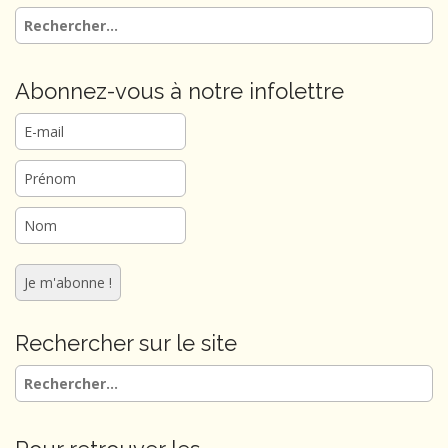
a
Rechercher :
t
i
o
Abonnez-vous à notre infolettre
n
Rechercher sur le site
Rechercher :