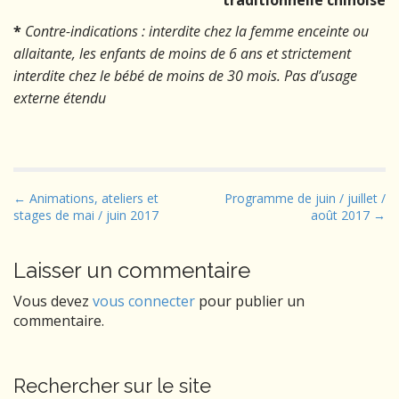
traditionnelle chinoise
*
Contre-indications : interdite chez la femme enceinte ou
allaitante, les enfants de moins de 6 ans et strictement
interdite chez le bébé de moins de 30 mois. Pas d’usage
externe étendu
P
← Animations, ateliers et
Programme de juin / juillet /
stages de mai / juin 2017
août 2017 →
o
s
t
Laisser un commentaire
n
Vous devez
vous connecter
pour publier un
a
commentaire.
v
i
g
Rechercher sur le site