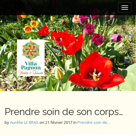
M
S
k
a
i
i
p
n
t
m
o
e
c
n
o
n
u
t
e
n
t
Prendre soin de son corps…
by
Aurélie LE BRAS
on
21 février 2017
in
Prendre soin de...