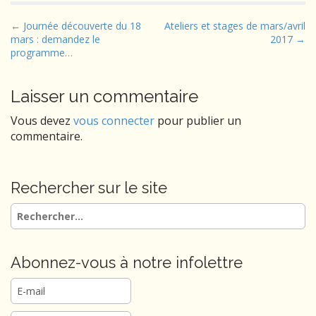
P
← Journée découverte du 18
Ateliers et stages de mars/avril
mars : demandez le
2017 →
o
programme…
s
t
Laisser un commentaire
n
a
Vous devez
vous connecter
pour publier un
v
commentaire.
i
g
Rechercher sur le site
a
t
Rechercher :
i
o
Abonnez-vous à notre infolettre
n