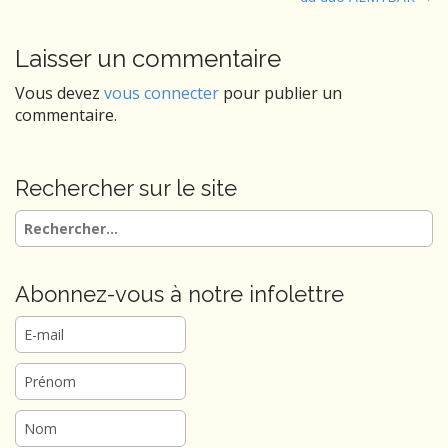
s
t
Laisser un commentaire
n
a
Vous devez
vous connecter
pour publier un
v
commentaire.
i
g
Rechercher sur le site
a
t
Rechercher :
i
o
Abonnez-vous à notre infolettre
n