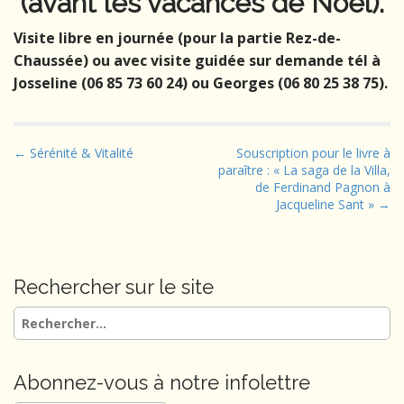
(avant les vacances de Noël).
Visite libre en journée (pour la partie Rez-de-
Chaussée) ou avec visite guidée sur demande tél à
Josseline (06 85 73 60 24) ou Georges (06 80 25 38 75).
P
← Sérénité & Vitalité
Souscription pour le livre à
paraître : « La saga de la Villa,
o
de Ferdinand Pagnon à
s
Jacqueline Sant » →
t
n
a
Rechercher sur le site
v
i
Rechercher :
g
a
Abonnez-vous à notre infolettre
t