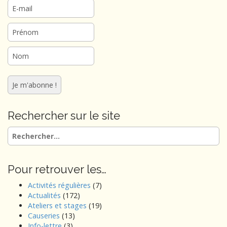
i
o
n
Rechercher sur le site
Rechercher :
Pour retrouver les…
Activités régulières
(7)
Actualités
(172)
Ateliers et stages
(19)
Causeries
(13)
Info-lettre
(3)