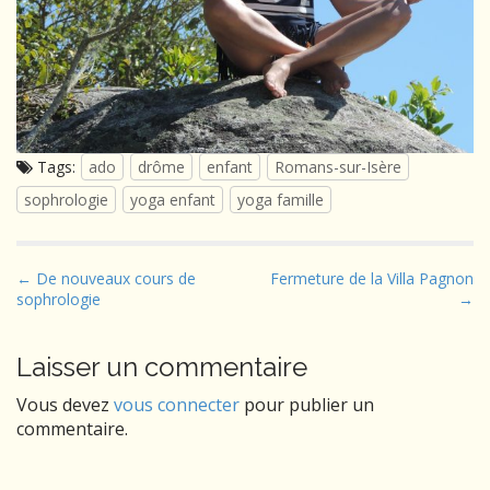
Tags:
ado
drôme
enfant
Romans-sur-Isère
sophrologie
yoga enfant
yoga famille
P
← De nouveaux cours de
Fermeture de la Villa Pagnon
sophrologie
→
o
s
t
Laisser un commentaire
n
Vous devez
vous connecter
pour publier un
a
commentaire.
v
i