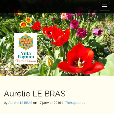
M
S
k
a
i
i
p
n
t
m
o
e
c
n
o
n
u
t
e
n
t
Aurélie LE BRAS
by
Aurélie LE BRAS
on
17 janvier 2016
in
Thérapeutes