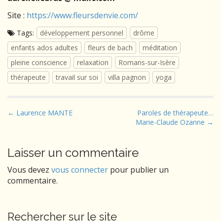
Site :
https://www.fleursdenvie.com/
Tags:
développement personnel
drôme
enfants ados adultes
fleurs de bach
méditation
pleine conscience
relaxation
Romans-sur-Isère
thérapeute
travail sur soi
villa pagnon
yoga
P
← Laurence MANTE
Paroles de thérapeute…
Marie-Claude Ozanne →
o
s
t
Laisser un commentaire
n
Vous devez
vous connecter
pour publier un
a
commentaire.
v
i
g
Rechercher sur le site