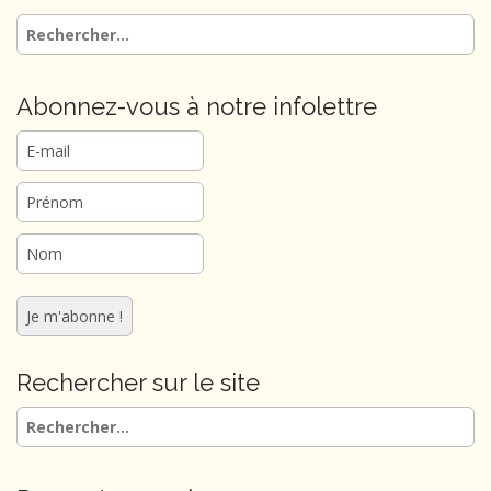
a
Rechercher :
t
i
o
Abonnez-vous à notre infolettre
n
Rechercher sur le site
Rechercher :